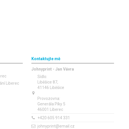
Kontaktujte mě
Johnyprint - Jan Vávra
erec
Sídlo:
Liběšice 87,
ání Liberec
41146 Liběšice
Provozovna:
Generála Píky 5
46001 Liberec
+420 605 914 331
johnyprint@email.cz