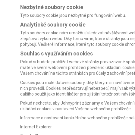
Nezbytné soubory cookie
Tyto soubory cookie jsou nezbytné pro fungování webu.
Analytické soubory cookie
Tyto soubory cookie nám umožňují sledovat návštěvnost webu
zlepšovat výkon webu. Díky tomu víme, které stránky jsou n
pohybují. Veškeré informace, které tyto soubory cookie shrom
Souhlas s využíváním cookies
Pokud si budete prohlížet webové stránky provozované společ
máte ve svém webovém prohlížeči povoleno ukládání cookies
Vašem chování na těchto stránkách pro účely zachování prefer
Cookies jsou malé datové soubory, díky kterým si navštívené
nich provedli. Cookies nepředstavují nebezpečí, mají však 
dalšího použít jako identifikátor pro zjištění totožnosti návšt
Pokud nechcete, aby Johnyprint záznamy o Vašem chování n
ukládání cookies v nastavení Vašeho webového prohlížeče.
Informace o nastavení konkrétního webového prohlížeče na
Internet Explorer