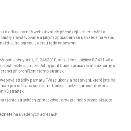
 a odkud na náš web uživatelé přicházejí s cílem měřit a
ejčastěji navštěvované a jakým způsobem se uživatelé na webu
ažďují, se agregují, a jsou tedy anonymní.
ností Johnyprint, IČ: 3463010, se sídlem Liběšice 87 411 46 a
, souhlasíte s tím, že Johnyprint bude zpracovávat záznamy o
encí při prohlížení těchto stránek.
 webové stránky pamatují Vaše úkony a nastavení, které jste na
význam pro ochranu soukromí. Cookies nelze samostatně bez
ěvníků stránek.
a těchto stránkách zpracovával, omezte nebo si zablokujete
leznete na uvedených adresách: