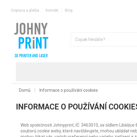
Doprava a platba
Kontakt
Blog
Domů
Informace o používání cookies
INFORMACE O POUŽÍVÁNÍ COOKIE
Web společnosti Johnyprint, IČ: 3463010, se sídlem Liběšice 8
souborů cookie weby, které navštěvujete, mohou ukládat neb
mohou týkat vás, vašich preferencí nebo vašeho zařízení a zp