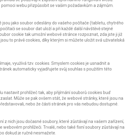
hou pomoci webu přizpůsobit se vašim požadavkům a zájmům.
é jsou jako soubor odeslány do vašeho počítače (tabletu, chytrého
počítači se soubor dat uloží a při každé další návštěvě stejné
bor cookie tak umožní webové stránce rozpoznat, zda jste ji již
ň jsou to právě cookies, díky kterým si můžete uložit svá uživatelská
jímaje, využívá tzv. cookies. Smyslem cookies je usnadnit a
tránek automaticky vyjadřujete svůj souhlas s použitím této
nastavit prohlížeč tak, aby přijímání souborů cookies buď
 zaslat. Může se pak ovšem stát, že webové stránky, které jsou na
představovali, nebo že části stránek pro vás nebudou dostupné.
vní z nich jsou dočasné soubory, které zůstávají na vašem zařízení,
e webovém prohlížeči. Trvalé, nebo také fixní soubory zůstávají na
bo dokud je ručně nesmažete.