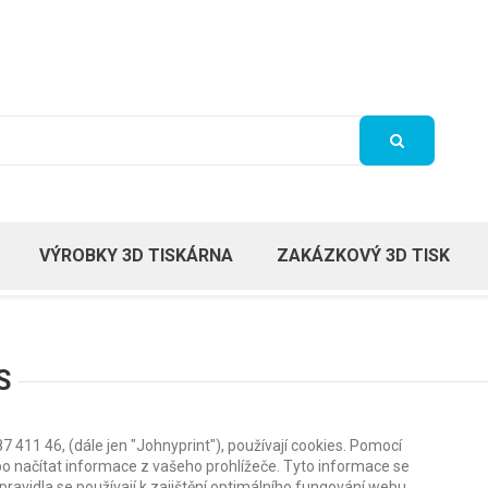
VÝROBKY 3D TISKÁRNA
ZAKÁZKOVÝ 3D TISK
S
7 411 46, (dále jen "Johnyprint"), používají cookies. Pomocí
o načítat informace z vašeho prohlížeče. Tyto informace se
ravidla se používají k zajištění optimálního fungování webu.