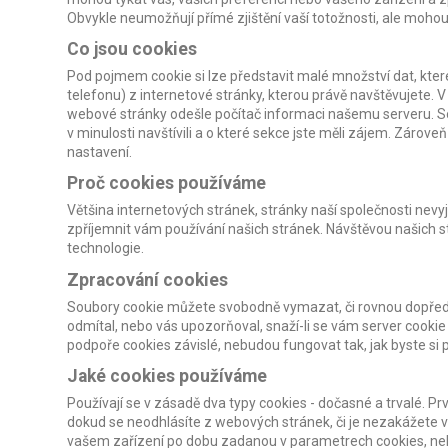
Obvykle neumožňují přímé zjištění vaší totožnosti, ale mo
Co jsou cookies
Pod pojmem cookie si lze představit malé množství dat, kter
telefonu) z internetové stránky, kterou právě navštěvujete. V 
webové stránky odešle počítač informaci našemu serveru. Sou
v minulosti navštívili a o které sekce jste měli zájem. Zárove
nastavení.
Proč cookies používáme
Většina internetových stránek, stránky naší společnosti nevy
zpříjemnit vám používání našich stránek. Návštěvou našich s
technologie.
Zpracování cookies
Soubory cookie můžete svobodně vymazat, či rovnou dopředu 
odmítal, nebo vás upozorňoval, snaží-li se vám server cookie
podpoře cookies závislé, nebudou fungovat tak, jak byste si 
Jaké cookies používáme
Používají se v zásadě dva typy cookies - dočasné a trvalé. Pr
dokud se neodhlásíte z webových stránek, či je nezakážete v
vašem zařízení po dobu zadanou v parametrech cookies, ne