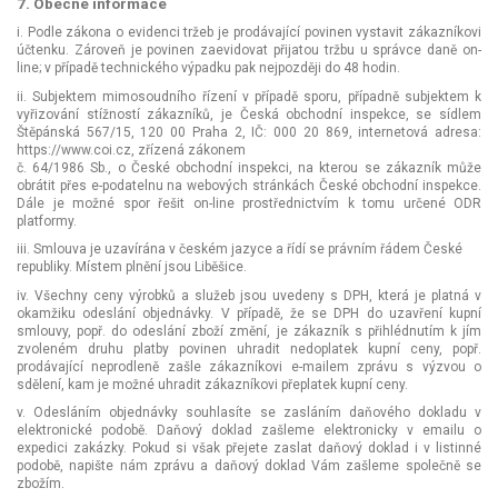
7. Obecné informace
i. Podle zákona o evidenci tržeb je prodávající povinen vystavit zákazníkovi
účtenku. Zároveň je povinen zaevidovat přijatou tržbu u správce daně on-
line; v případě technického výpadku pak nejpozději do 48 hodin.
ii. Subjektem mimosoudního řízení v případě sporu, případně subjektem k
vyřizování stížností zákazníků, je Česká obchodní inspekce, se sídlem
Štěpánská 567/15, 120 00 Praha 2, IČ: 000 20 869, internetová adresa:
https://www.coi.cz
, zřízená zákonem
č. 64/1986 Sb., o České obchodní inspekci, na kterou se zákazník může
obrátit přes e-podatelnu na webových stránkách České obchodní inspekce.
Dále je možné spor řešit on-line prostřednictvím k tomu určené
ODR
platformy
.
iii. Smlouva je uzavírána v českém jazyce a řídí se právním řádem České
republiky. Místem plnění jsou Liběšice.
iv. Všechny ceny výrobků a služeb jsou uvedeny s DPH, která je platná v
okamžiku odeslání objednávky. V případě, že se DPH do uzavření kupní
smlouvy, popř. do odeslání zboží změní, je zákazník s přihlédnutím k jím
zvoleném druhu platby povinen uhradit nedoplatek kupní ceny, popř.
prodávající neprodleně zašle zákazníkovi e-mailem zprávu s výzvou o
sdělení, kam je možné uhradit zákazníkovi přeplatek kupní ceny.
v. Odesláním objednávky souhlasíte se zasláním daňového dokladu v
elektronické podobě. Daňový doklad zašleme elektronicky v emailu o
expedici zakázky. Pokud si však přejete zaslat daňový doklad i v listinné
podobě, napište nám zprávu a daňový doklad Vám zašleme společně se
zbožím.