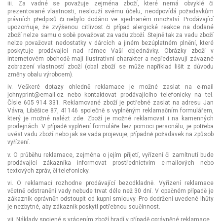
iii. Za vadné se považuje zejména zboží, které nemá obvyklé či
prezentované vlastnosti, neslouží svému účelu, neodpovídá požadavkům
právních předpisů či nebylo dodáno ve sjednaném množství. Prodávající
upozorňuje, že zvýšenou citlivost či případ alergické reakce na dodané
zboží nelze samu o sobě považovat za vadu zboží. Stejně tak za vadu zboží
nelze považovat nedostatky v dárcích a jiném bezúplatném plnění, které
poskytuje prodávající nad rámec Vaší objednávky. Obrázky zboží v
internetovém obchodě mají ilustrativní charakter a nepředstavují závazné
zobrazení vlastností zboží (obal zboží se může například lišit z důvodu
změny obalu výrobcem).
iv. Veškeré dotazy ohledně reklamace je možné zaslat na e-mail
johnyprint@email.cz nebo kontaktovat prodávajícího telefonicky na tel.
Čísle 605 914 331. Reklamované zboží je potřebné zaslat na adresu Jan
Vávra, Liběšice 87, 41146 společně s vyplněným reklamačním formulářem,
který je možné nalézt zde. Zboží je možné reklamovat i na kamenných
prodejnách. V případě vyplňení formuláře bez pomoci personálu, je potřeba
uvést vadu zboží nebo jak se vada projevuje, případně požadavek na způsob
vyřízení.
v. O průběhu reklamace, zejména o jejím přijetí, vyřízení či zamítnutí bude
prodávající zákazníka informovat prostřednictvím e-mailových nebo
textových zpráv, či telefonicky.
vi. O reklamaci rozhodne prodávající bezodkladně. Vyřízení reklamace
včetně odstranění vady nebude trvat déle než 30 dní. V opačném případě je
zákazník oprávněn odstoupit od kupní smlouvy. Pro dodržení uvedené lhůty
je nezbytné, aby zákazník poskytl potřebnou součinnost.
vii. Náklady spojené s vrácením zboží hradí v případě oprávněné reklamace