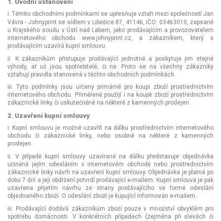
1. Úvodní ustanovení
i. Těmito obchodními podmínkami se upřesňuje vztah mezi společností Jan
Vávra - Johnyprint se sídlem v Liběšice 87, 41146, IČO: 03463010
, zapsané
u Krajského soudu v Ústí nad Labem, jako prodávajícím a provozovatelem
internetového obchodu www.johnyprint.cz, a zákazníkem, který s
prodávajícím uzavírá kupní smlouvu.
ii. K zákazníkům přistupuje prodávající jednotně a poskytuje jim stejné
výhody, ať už jsou spotřebitelé, či ne. Proto se na všechny zákazníky
vztahují pravidla stanovená v těchto obchodních podmínkách.
iii. Tyto podmínky jsou určeny primárně pro koupi zboží prostřednictvím
internetového obchodu. Přiměřeně použijí i na koupě zboží prostřednictvím
zákaznické linky či uskutečněné na některé z kamenných prodejen.
2. Uzavření kupní smlouvy
i. Kupní smlouvu je možné uzavřít na dálku prostřednictvím internetového
obchodu či zákaznické linky, nebo osobně na některé z kamenných
prodejen.
ii. V případě kupní smlouvy uzavírané na dálku představuje objednávka
učiněná jejím odesláním v internetovém obchodě nebo prostřednictvím
zákaznické linky návrh na uzavření kupní smlouvy. Objednávka je platná po
dobu 7 dní a její obdržení potvrdí prodávající e-mailem. Kupní smlouva je pak
uzavřena přijetím návrhu ze strany prodávajícího ve formě odeslání
objednaného zboží. O odeslání zboží je kupující informován e-mailem.
iii. Prodávající dodává zákazníkům zboží pouze v množství obvyklém pro
spotřebu domácnosti. V konkrétních případech (zejména při slevách či