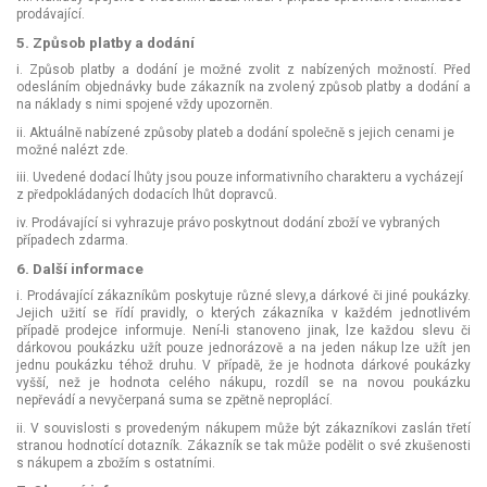
prodávající.
5. Způsob platby a dodání
i. Způsob platby a dodání je možné zvolit z nabízených možností. Před
odesláním objednávky bude zákazník na zvolený způsob platby a dodání a
na náklady s nimi spojené vždy upozorněn.
ii. Aktuálně nabízené způsoby plateb a dodání společně s jejich cenami je
možné nalézt
zde
.
iii. Uvedené dodací lhůty jsou pouze informativního charakteru a vycházejí
z předpokládaných dodacích lhůt dopravců.
iv. Prodávající si vyhrazuje právo poskytnout dodání zboží ve vybraných
případech zdarma.
6. Další informace
i. Prodávající zákazníkům poskytuje různé slevy,a dárkové či jiné poukázky.
Jejich užití se řídí pravidly, o kterých zákazníka v každém jednotlivém
případě prodejce informuje. Není-li stanoveno jinak, lze každou slevu či
dárkovou poukázku užít pouze jednorázově a na jeden nákup lze užít jen
jednu poukázku téhož druhu. V případě, že je hodnota dárkové poukázky
vyšší, než je hodnota celého nákupu, rozdíl se na novou poukázku
nepřevádí a nevyčerpaná suma se zpětně neproplácí.
ii. V souvislosti s provedeným nákupem může být zákazníkovi zaslán třetí
stranou hodnotící dotazník. Zákazník se tak může podělit o své zkušenosti
s nákupem a zbožím s ostatními.