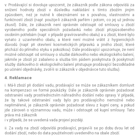
v. Prodávající si dovoluje upozornit, že zákazník podle zákona odpovídá za
snížení hodnoty zboží v důsledku nakládání s tímto zbožím jiným
způsobem, než je nutné k obeznámení se s povahou, vlastnostmi a
funkčností zboží (např. použije-li zákazník parfém i potom, co jej už jednou
zkusil). Dále, že zákazník není oprávněn odstoupit od smlouvy u zboží
vyrobeného podle speciálních požadavků nebo zboží přizpůsobeného
osobním potřebám (např. v případě gravírovaného obalu) a u zboží, které bylo
vyňato z uzavřeného obalu, a které není možné vrátit z hygienických
důvodů (např. při otevření kosmetických přípravků a jiného zboží, které
přichází do přímého styku s pokožkou). Dále prodávající upozorňuje, že není
možné odstoupit od smlouvy o službě dárkového nebo ekologického balení,
jakmile je zboží již zabaleno a služba tím pádem poskytnuta (k poskytnutí
služby dárkového či ekologického balení přistupuje prodávající bezodkladně
po učinění objednávky, zvolí-li si zákazník v objednávce tuto službu).
4. Reklamace
i. Má-li zboží při dodání vadu, prodávající se může se zákazníkem domluvit
na kompenzaci ve formě poukázky. Dále je zákazník oprávněn požadovat
odstranění vady prostřednictvím náhradního dodání nebo opravy. V případě,
že by takové odstranění vady bylo pro prodávajícího nemožné nebo
nepřiměřené, je zákazník oprávněn požadovat slevu z kupní ceny, a pokud
jde zároveň o významnou vadu, může i odstoupit od kupní smlouvy. Tato
práva má zákazník
i v případě, že se uvedená vada projeví později.
ii. Za vady na zboží odpovídá prodávající, projeví-li se po dobu dvou let od
dodání zboží, nebo do data použitelnosti uvedeného na obale zboží.