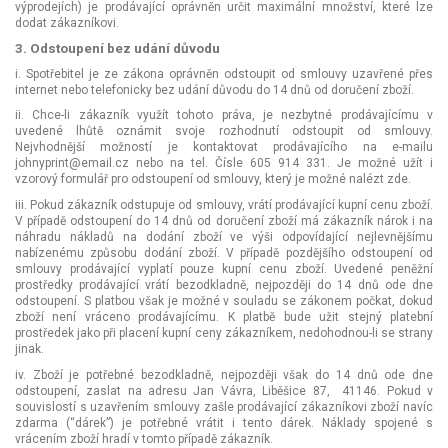
výprodejích) je prodávající oprávněn určit maximální množství, které lze
dodat zákazníkovi.
3. Odstoupení bez udání důvodu
i. Spotřebitel je ze zákona oprávněn odstoupit od smlouvy uzavřené přes
internet nebo telefonicky bez udání důvodu do 14 dnů od doručení zboží.
ii. Chce-li zákazník využít tohoto práva, je nezbytné prodávajícímu v
uvedené lhůtě oznámit svoje rozhodnutí odstoupit od smlouvy.
Nejvhodnější možností je kontaktovat prodávajícího na e-mailu
johnyprint@email.cz nebo na tel. Čísle 605 914 331. Je možné užít i
vzorový formulář pro odstoupení od smlouvy, který je možné nalézt zde.
iii. Pokud zákazník odstupuje od smlouvy, vrátí prodávající kupní cenu zboží.
V případě odstoupení do 14 dnů od doručení zboží má zákazník nárok i na
náhradu nákladů na dodání zboží ve výši odpovídající nejlevnějšímu
nabízenému způsobu dodání zboží. V případě pozdějšího odstoupení od
smlouvy prodávající vyplatí pouze kupní cenu zboží. Uvedené peněžní
prostředky prodávající vrátí bezodkladně, nejpozději do 14 dnů ode dne
odstoupení. S platbou však je možné v souladu se zákonem počkat, dokud
zboží není vráceno prodávajícímu. K platbě bude užit stejný platební
prostředek jako při placení kupní ceny zákazníkem, nedohodnou-li se strany
jinak.
iv. Zboží je potřebné bezodkladně, nejpozději však do 14 dnů ode dne
odstoupení, zaslat na adresu Jan Vávra, Liběšice 87, 41146. Pokud v
souvislostí s uzavřením smlouvy zašle prodávající zákazníkovi zboží navíc
zdarma (“dárek”) je potřebné vrátit i tento dárek. Náklady spojené s
vrácením zboží hradí v tomto případě zákazník.