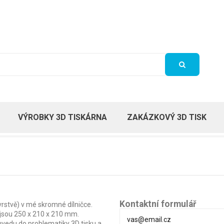
VÝROBKY 3D TISKÁRNA
ZAKÁZKOVÝ 3D TISK
Kontaktní formulář
rstvě) v mé skromné dílničce.
jsou 250 x 210 x 210 mm.
uvedu do problematiky 3D tisku a