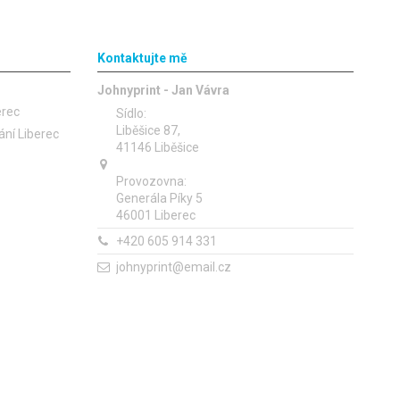
Kontaktujte mě
Johnyprint - Jan Vávra
erec
Sídlo:
Liběšice 87,
ání Liberec
41146 Liběšice
Provozovna:
Generála Píky 5
46001 Liberec
+420 605 914 331
johnyprint@email.cz