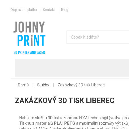
Doprava a platba
Kontakt
Blog
Domů
Služby
Zakázkový 3D tisk Liberec
ZAKÁZKOVÝ 3D TISK LIBEREC
Nabízím službu 3D tisku známou FDM technologií (vrstva po v
Tisknu z materiálů
PLA
i
PETG
a maximální rozměry výtisků 
(obrázek). Mám
4 roky zkušeností
z tohoto oboru. Rád vás 