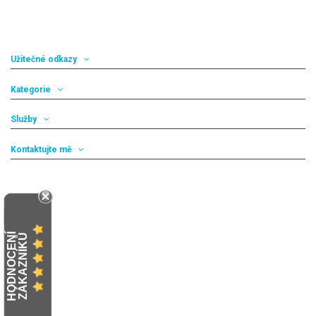
Užitečné odkazy
Kategorie
Služby
Kontaktujte mě
H
O
D
N
O
C
E
N
Í
Z
Á
K
A
Z
N
Í
K
Ů