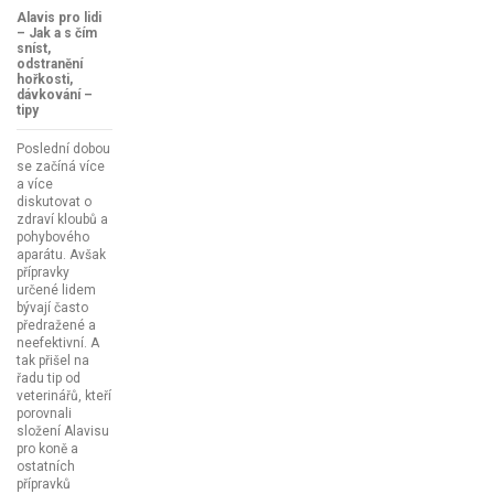
Alavis pro lidi
– Jak a s čím
sníst,
odstranění
hořkosti,
dávkování –
tipy
Poslední dobou
se začíná více
a více
diskutovat o
zdraví kloubů a
pohybového
aparátu. Avšak
přípravky
určené lidem
bývají často
předražené a
neefektivní. A
tak přišel na
řadu tip od
veterinářů, kteří
porovnali
složení Alavisu
pro koně a
ostatních
přípravků