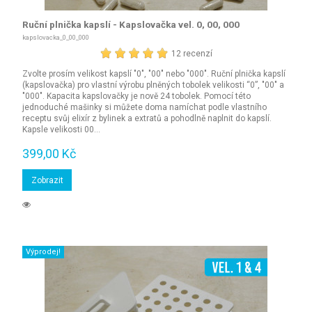
Ruční plnička kapslí - Kapslovačka vel. 0, 00, 000
kapslovacka_0_00_000
12 recenzí
Zvolte prosím velikost kapslí "0", "00" nebo "000". Ruční plnička kapslí
(kapslovačka) pro vlastní výrobu plněných tobolek velikosti “0”, "00" a
"000". Kapacita kapslovačky je nově 24 tobolek. Pomocí této
jednoduché mašinky si můžete doma namíchat podle vlastního
receptu svůj elixír z bylinek a extratů a pohodlně naplnit do kapslí.
Kapsle velikosti 00...
399,00 Kč
Zobrazit
Výprodej!