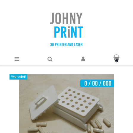
0
Výprodej!