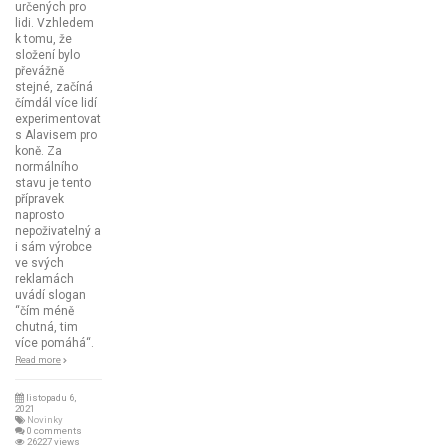
určených pro
lidi. Vzhledem
k tomu, že
složení bylo
převážně
stejné, začíná
čímdál více lidí
experimentovat
s Alavisem pro
koně. Za
normálního
stavu je tento
přípravek
naprosto
nepoživatelný a
i sám výrobce
ve svých
reklamách
uvádí slogan
“čím méně
chutná, tim
více pomáhá“.
Read more
listopadu 6,
2021
Novinky
0 comments
26227 views