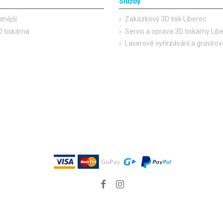
Služby
anější
Zakázkový 3D tisk Liberec
 tiskárna
Servis a oprava 3D tiskárny Lib
Laserové vyřezávání a gravírov